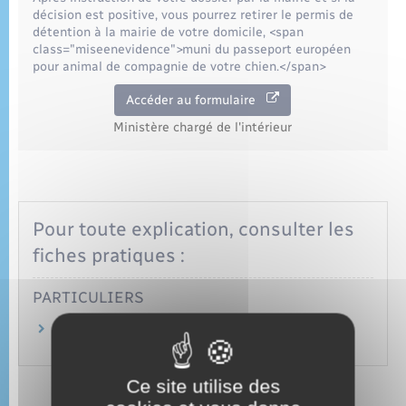
Seniors
décision est positive, vous pourrez retirer le permis de
détention à la mairie de votre domicile, <span
class="miseenevidence">muni du passeport européen
Transports
pour animal de compagnie de votre chien.</span>
Accéder au formulaire
Voirie et espace public
Ministère chargé de l'intérieur
Pour toute explication, consulter les
fiches pratiques :
PARTICULIERS
Avoir un chien susceptible d'être dangereux :
quelles sont les règles ?
Ce site utilise des