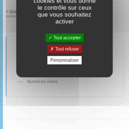
cookies et vous donne
le contrôle sur ceux
©
Direction de l’information légale et administrative
que vous souhaitez
comarquage developpé par
baseo.io
activer
Tout accepter
Retrouvez aussi
Tout refuser
Personnaliser
Alerte et informations aux populations
Numéros utiles