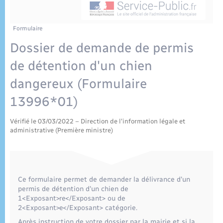
Enfants – Jeunes
Tourisme
Travaux - Autorisation d’occupation de l’espace
public
Plan interactif
Transports scolaires
Mariage – PACS
Etat-civil - Papiers - Citoyenneté
Formulaire
Dossier de demande de permis
Publications
Parrainage civil
Logement - Urbanisme
de détention d'un chien
Recensement
dangereux (Formulaire
Loisirs
13996*01)
Nouvel habitant
Vérifié le 03/03/2022 – Direction de l'information légale et
administrative (Première ministre)
Numérique
Organisation d’événement
Ce formulaire permet de demander la délivrance d'un
permis de détention d'un chien de
Sécurité - Prévention
1<Exposant>re</Exposant> ou de
2<Exposant>e</Exposant> catégorie.
Après instruction de votre dossier par la mairie et si la