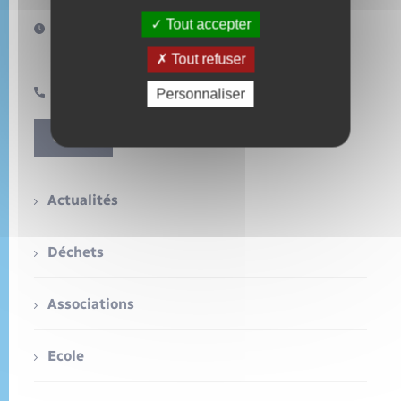
Seniors
Tout accepter
Horaires d'ouverture :
Mardi 10h00 à 11h30
Transports
Tout refuser
Jeudi 16h30 à 18h30
02 32 49 23 04
Personnaliser
Voirie et espace public
Contact
Actualités
Déchets
Associations
Ecole