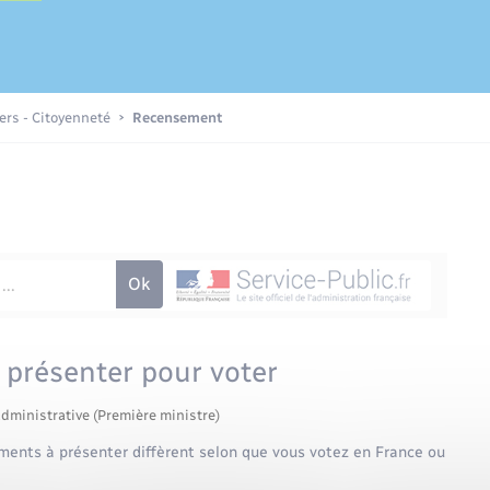
Etat-civil - Papiers -
Citoyenneté
iers - Citoyenneté
Recensement
Nouvel habitant
Sécurité - Prévention
Voirie et espace public
à présenter pour voter
administrative (Première ministre)
uments à présenter diffèrent selon que vous votez en France ou