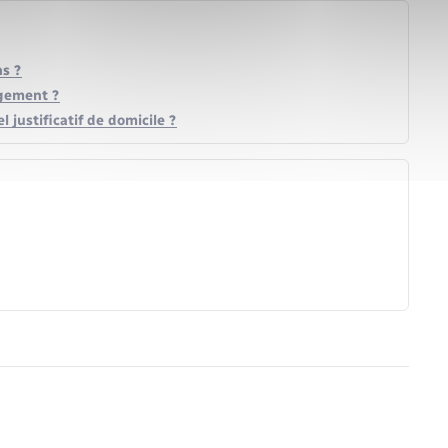
ns ?
agement ?
el justificatif de domicile ?