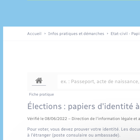
Travaux - Autorisation d’occupation
Enfants – Jeunes
de l’espace public
Recensement
Accueil
Infos pratiques et démarches
Etat-civil - Pap
Loisirs
Organisation d’événement
Transports
Fiche pratique
Élections : papiers d'identité 
Vérifié le 08/06/2022 – Direction de l'information légale et 
Pour voter, vous devez prouver votre identité. Les doc
à l'étranger (poste consulaire ou ambassade).