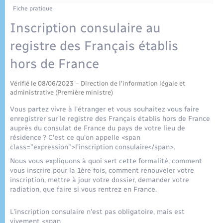
Enfants – Jeunes
Tourisme
Travaux - Autorisation d’occupation de l’espace
Fiche pratique
public
Plan interactif
Transports scolaires
Inscription consulaire au
Mariage – PACS
Etat-civil - Papiers - Citoyenneté
registre des Français établis
Publications
Parrainage civil
Logement - Urbanisme
hors de France
Recensement
Vérifié le 08/06/2023 – Direction de l'information légale et
Loisirs
administrative (Première ministre)
Vous partez vivre à l'étranger et vous souhaitez vous faire
Nouvel habitant
enregistrer sur le registre des Français établis hors de France
auprès du consulat de France du pays de votre lieu de
résidence ? C'est ce qu'on appelle <span
Numérique
class="expression">l'inscription consulaire</span>.
Nous vous expliquons à quoi sert cette formalité, comment
Organisation d’événement
vous inscrire pour la 1ère fois, comment renouveler votre
inscription, mettre à jour votre dossier, demander votre
radiation, que faire si vous rentrez en France.
Sécurité - Prévention
L'inscription consulaire n'est pas obligatoire, mais est
vivement <span