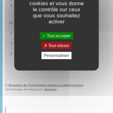
Qu'est-ce que la médiation familiale ?
cookies et vous donne
Un européen peut-il divorcer en France ?
le contrôle sur ceux
que vous souhaitez
activer
Et aussi
Séparation des parents
Tout accepter
Famille – Scolarité
Autorité parentale
Tout refuser
Famille – Scolarité
Aide juridictionnelle
Personnaliser
Justice
©
Direction de l’information légale et administrative
comarquage developpé par
baseo.io