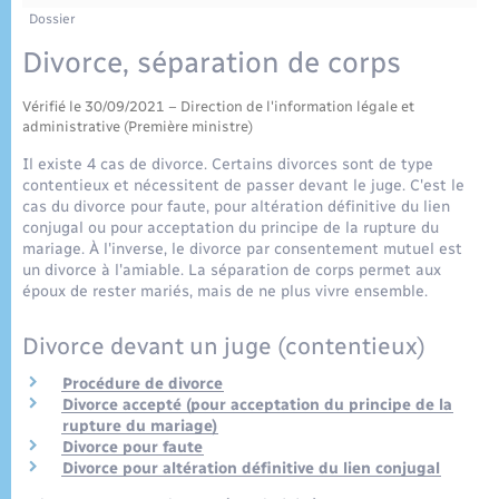
Enfants – Jeunes
Tourisme
Travaux - Autorisation d’occupation de l’espace
Dossier
public
Plan interactif
Transports scolaires
Divorce, séparation de corps
Mariage – PACS
Etat-civil - Papiers - Citoyenneté
Vérifié le 30/09/2021 – Direction de l'information légale et
Publications
Parrainage civil
Logement - Urbanisme
administrative (Première ministre)
Il existe 4 cas de divorce. Certains divorces sont de type
Recensement
contentieux et nécessitent de passer devant le juge. C'est le
Loisirs
cas du divorce pour faute, pour altération définitive du lien
conjugal ou pour acceptation du principe de la rupture du
mariage. À l'inverse, le divorce par consentement mutuel est
Nouvel habitant
un divorce à l'amiable. La séparation de corps permet aux
époux de rester mariés, mais de ne plus vivre ensemble.
Numérique
Divorce devant un juge (contentieux)
Organisation d’événement
Procédure de divorce
Divorce accepté (pour acceptation du principe de la
rupture du mariage)
Sécurité - Prévention
Divorce pour faute
Divorce pour altération définitive du lien conjugal