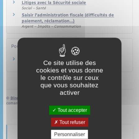
Litiges avec la Sécurité sociale
Social – Santé
Saisir l'administration fiscale (difficultés de
paiement, réclamation…)
Argent – Impôts – Consommation
Pour en savoir plus
Site du Défenseur des droits
Ce site utilise des
Défenseur des droits
cookies et vous donne
le contrôle sur ceux
que vous souhaitez
activer
©
Direction de l’information légale et administrative
comarquage developpé par
baseo.io
Tout accepter
Tout refuser
Personnaliser
Retrouvez aussi