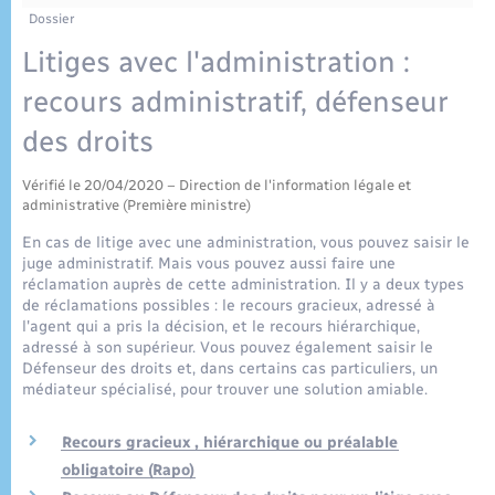
Enfants – Jeunes
Tourisme
Travaux - Autorisation d’occupation de l’espace
Dossier
public
Plan interactif
Transports scolaires
Litiges avec l'administration :
Mariage – PACS
Etat-civil - Papiers - Citoyenneté
recours administratif, défenseur
Publications
Parrainage civil
Logement - Urbanisme
des droits
Recensement
Vérifié le 20/04/2020 – Direction de l'information légale et
Loisirs
administrative (Première ministre)
En cas de litige avec une administration, vous pouvez saisir le
Nouvel habitant
juge administratif. Mais vous pouvez aussi faire une
réclamation auprès de cette administration. Il y a deux types
de réclamations possibles : le recours gracieux, adressé à
Numérique
l'agent qui a pris la décision, et le recours hiérarchique,
adressé à son supérieur. Vous pouvez également saisir le
Défenseur des droits et, dans certains cas particuliers, un
Organisation d’événement
médiateur spécialisé, pour trouver une solution amiable.
Sécurité - Prévention
Recours gracieux , hiérarchique ou préalable
obligatoire (Rapo)