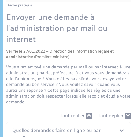
Enfants – Jeunes
Tourisme
Travaux - Autorisation d’occupation de l’espace
Fiche pratique
public
Plan interactif
Transports scolaires
Envoyer une demande à
Mariage – PACS
Etat-civil - Papiers - Citoyenneté
l'administration par mail ou
Publications
Parrainage civil
Logement - Urbanisme
internet
Recensement
Vérifié le 27/01/2022 – Direction de l'information légale et
Loisirs
administrative (Première ministre)
Vous avez envoyé une demande par mail ou par internet à une
Nouvel habitant
administration (mairie, préfecture…) et vous vous demandez si
elle l'a bien reçue ? Vous n'êtes pas sûr d'avoir envoyé votre
demande au bon service ? Vous voulez savoir quand vous
Numérique
aurez une réponse ? Cette page indique les règles qu'une
administration doit respecter lorsqu'elle reçoit et étudie votre
demande.
Organisation d’événement
Tout replier
Tout déplier
Sécurité - Prévention
Quelles demandes faire en ligne ou par