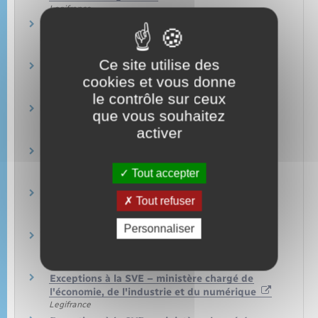
Legifrance
Exceptions à la SVE – ministère chargé des
affaires sociales et de la santé
Legifrance
Ce site utilise des
Exceptions à la SVE – organismes de sécurité
cookies et vous donne
sociale
Legifrance
le contrôle sur ceux
Exceptions à la SVE – ministère chargé de
que vous souhaitez
l'agriculture
activer
Legifrance
Exceptions à la SVE – ministère chargé de la
culture
Tout accepter
Legifrance
Exceptions à la SVE – ministère chargé de la
Tout refuser
défense
Legifrance
Personnaliser
Exceptions à la SVE – ministère chargé de
l'écologie
Legifrance
Exceptions à la SVE – ministère chargé de
l'économie, de l'industrie et du numérique
Legifrance