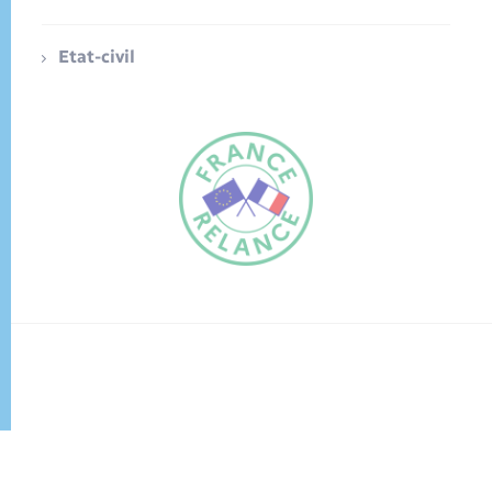
Etat-civil
FR
EN
Traduction du
DE
site automatisée