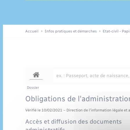
Travaux - Autorisation d’occupation
Enfants – Jeunes
de l’espace public
Recensement
Accueil
Infos pratiques et démarches
Etat-civil - Pap
Loisirs
Organisation d’événement
Transports
Dossier
Obligations de l'administratio
Vérifié le 10/02/2021 – Direction de l'information légale et 
Accès et diffusion des documents
administratifs