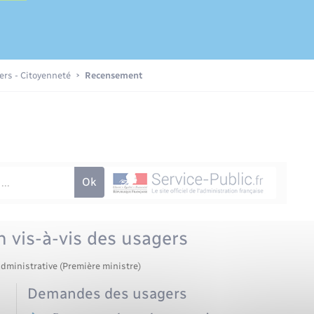
Etat-civil - Papiers -
Citoyenneté
iers - Citoyenneté
Recensement
Nouvel habitant
Sécurité - Prévention
Voirie et espace public
n vis-à-vis des usagers
administrative (Première ministre)
Demandes des usagers