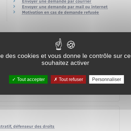
Envoyer une demande par courrier
Envoyer une demande par mail ou internet
Motivation en cas de demande refusée
ise des cookies et vous donne le contrôle sur 
 demandes sont concernées ?
souhaitez activer
nistration ?
ier une procédure ?
Tout accepter
Tout refuser
Personnaliser
, son département ou sa région ?
ocument administratif ?
stratif, défenseur des droits