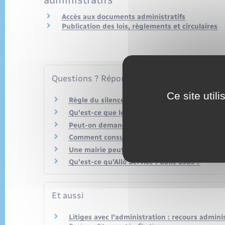
Accès aux documents administratifs
Publication des lois, règlements et circulaires
Questions ? Réponses !
Ce site util
Règle du silence vaut accord (SVA) : quelles
Qu'est-ce que le droit à l'erreur face à l'admi
Peut-on demander à l'administration de vérif
Comment consulter les décisions de sa mairie
Une mairie peut-elle refuser de délivrer un d
Qu'est-ce qu'Allô Service Public 3939 ?
Et aussi
Litiges avec l'administration : recours admini