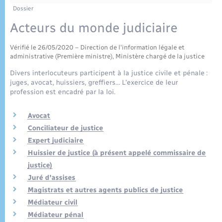
Enfants – Jeunes
Tourisme
Travaux - Autorisation d’occupation de l’espace
Dossier
public
Plan interactif
Transports scolaires
Acteurs du monde judiciaire
Mariage – PACS
Etat-civil - Papiers - Citoyenneté
Vérifié le 26/05/2020 – Direction de l'information légale et
Publications
Parrainage civil
Logement - Urbanisme
administrative (Première ministre), Ministère chargé de la justice
Divers interlocuteurs participent à la justice civile et pénale :
Recensement
juges, avocat, huissiers, greffiers… L'exercice de leur
Loisirs
profession est encadré par la loi.
Nouvel habitant
Avocat
Conciliateur de justice
Numérique
Expert judiciaire
Huissier de justice (à présent appelé commissaire de
justice)
Organisation d’événement
Juré d'assises
Magistrats et autres agents publics de justice
Sécurité - Prévention
Médiateur civil
Médiateur pénal