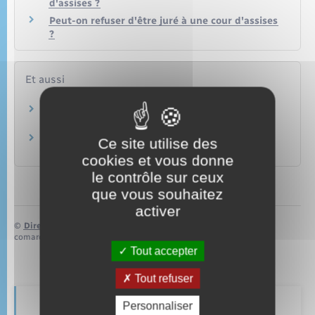
d'assises ?
Peut-on refuser d'être juré à une cour d'assises
?
Et aussi
Accès au droit et à la justice
Justice
Juridictions
Ce site utilise des
Justice
cookies et vous donne
le contrôle sur ceux
que vous souhaitez
activer
©
Direction de l’information légale et administrative
comarquage developpé par
baseo.io
Tout accepter
Tout refuser
Personnaliser