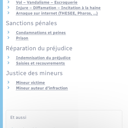
Seniors
Vol – Vandalisme – Escroquerie
Injure – Diffamation – Incitation à la haine
Arnaque sur internet (THESEE, Pharos, …)
Transports
Sanctions pénales
Condamnations et peines
Voirie et espace public
Prison
Réparation du préjudice
Indemnisation du préjudice
Saisies et recouvrements
Justice des mineurs
Mineur victime
Mineur auteur d'infraction
Et aussi