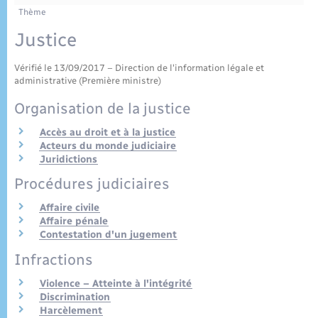
Enfants – Jeunes
Tourisme
Travaux - Autorisation d’occupation de l’espace
Thème
public
Plan interactif
Transports scolaires
Justice
Mariage – PACS
Etat-civil - Papiers - Citoyenneté
Vérifié le 13/09/2017 – Direction de l'information légale et
Publications
Parrainage civil
Logement - Urbanisme
administrative (Première ministre)
Organisation de la justice
Recensement
Loisirs
Accès au droit et à la justice
Acteurs du monde judiciaire
Juridictions
Nouvel habitant
Procédures judiciaires
Numérique
Affaire civile
Affaire pénale
Contestation d'un jugement
Organisation d’événement
Infractions
Sécurité - Prévention
Violence – Atteinte à l'intégrité
Discrimination
Harcèlement