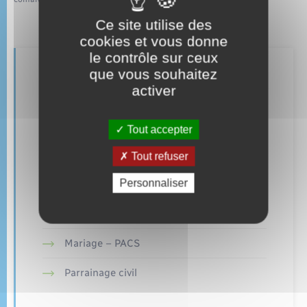
Ce site utilise des
cookies et vous donne
le contrôle sur ceux
que vous souhaitez
Retrouvez aussi
activer
Concessions funéraires
Tout accepter
Documents d’identité
Tout refuser
Personnaliser
Elections et citoyenneté
Etat civil
Mariage – PACS
Parrainage civil