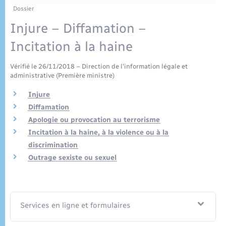
Enfants – Jeunes
Tourisme
Travaux - Autorisation d’occupation de l’espace
Dossier
public
Plan interactif
Transports scolaires
Injure – Diffamation –
Mariage – PACS
Etat-civil - Papiers - Citoyenneté
Incitation à la haine
Publications
Parrainage civil
Logement - Urbanisme
Vérifié le 26/11/2018 – Direction de l'information légale et
administrative (Première ministre)
Recensement
Loisirs
Injure
Diffamation
Nouvel habitant
Apologie ou provocation au terrorisme
Incitation à la haine, à la violence ou à la
Numérique
discrimination
Outrage sexiste ou sexuel
Organisation d’événement
Sécurité - Prévention
Services en ligne et formulaires