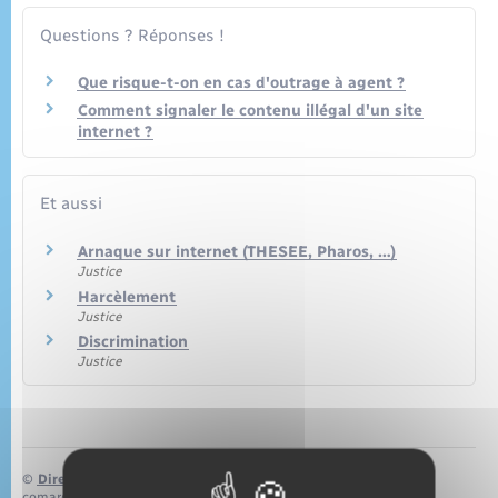
Seniors
Questions ? Réponses !
Transports
Que risque-t-on en cas d'outrage à agent ?
Comment signaler le contenu illégal d'un site
Voirie et espace public
internet ?
Et aussi
Arnaque sur internet (THESEE, Pharos, …)
Justice
Harcèlement
Justice
Discrimination
Justice
©
Direction de l’information légale et administrative
comarquage developpé par
baseo.io